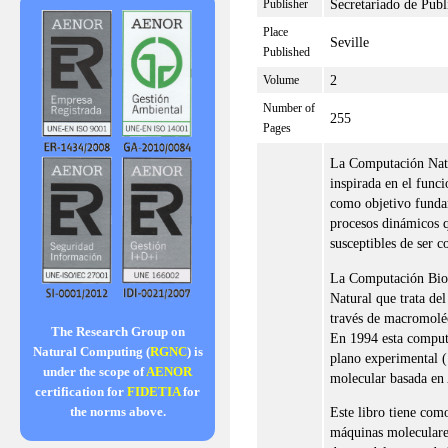
Secretariado de Publ
Publisher
Place
Seville
Published
2
Volume
Number of
255
Pages
La Computación Natu
inspirada en el func
como objetivo funda
procesos dinámicos q
susceptibles de ser 
La Computación Biom
Natural que trata de
través de macromolé
The Research Group on
En 1994 esta computa
Natural Computing (
RGNC
) is
plano experimental (
under the scope of
AENOR
molecular basada e
certification for
FIDETIA
for
Este libro tiene como
the norms above.
máquinas moleculare