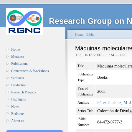
Research Group on N
Home
›
Biblio
Máquinas moleculare
Home
Tue, 10/16/2007 - 11:34 — ana
Members
Publications
Máquinas molecular
Title
Conferences & Workshops
Publication
Books
Seminars
Type
Production
Year of
2003
Research Projects
Publication
Highlights
Pérez-Jiménez, M. J.
Authors
News
Colección de Divulga
Series Title
Redmine
ISBN
About us
84-472-0777-3
Number