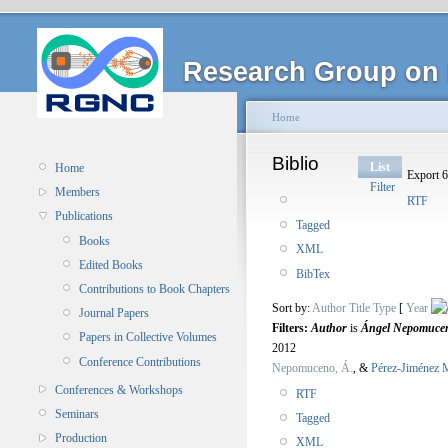
Research Group on 
Home
Biblio
List
Home
Export 6
Filter
Members
RTF
Publications
Tagged
Books
XML
Edited Books
BibTex
Contributions to Book Chapters
Sort by:
Author
Title
Type
[
Year
Journal Papers
Filters:
Author
is
Ángel Nepomuce
Papers in Collective Volumes
2012
Conference Contributions
Nepomuceno, Á.
, &
Pérez-Jiménez M
Conferences & Workshops
RTF
Seminars
Tagged
Production
XML