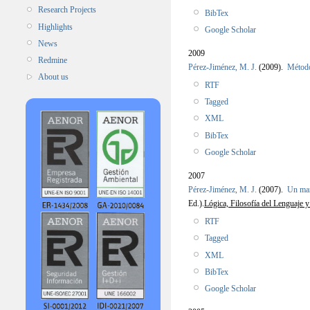
Research Projects
BibTex
Highlights
Google Scholar
News
2009
Redmine
Pérez-Jiménez, M. J.
(2009).
Método
About us
RTF
Tagged
XML
BibTex
Google Scholar
2007
Pérez-Jiménez, M. J.
(2007).
Un mar
Ed.).
Lógica, Filosofía del Lenguaje y
RTF
Tagged
XML
BibTex
Google Scholar