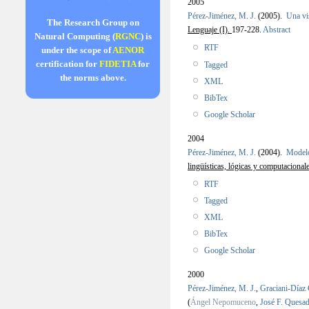
2005
Pérez-Jiménez, M. J.
(2005).
Una vi
The Research Group on
Lenguaje (I).
197-228.
Abstract
Natural Computing (
RGNC
) is
RTF
under the scope of
AENOR
certification for
FIDETIA
for
Tagged
the norms above.
XML
BibTex
Google Scholar
2004
Pérez-Jiménez, M. J.
(2004).
Modelo
lingüísticas, lógicas y computacional
RTF
Tagged
XML
BibTex
Google Scholar
2000
Pérez-Jiménez, M. J.
,
Graciani-Díaz 
(
Ángel Nepomuceno
,
José F. Quesa