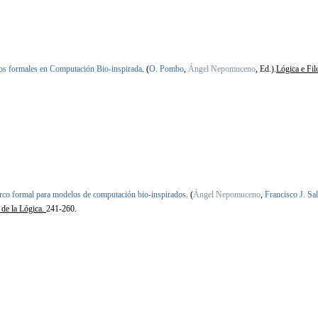
s formales en Computación Bio-inspirada
.
(
O. Pombo
,
Ángel Nepomuceno
, Ed.).
Lógica e Fil
co formal para modelos de computación bio-inspirados
.
(
Ángel Nepomuceno
,
Francisco J. Sa
 de la Lógica.
241-260.