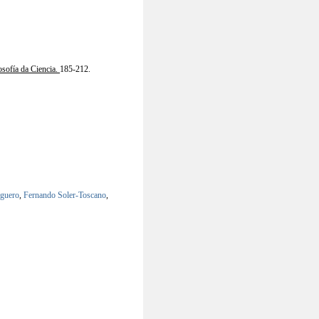
osofía da Ciencia.
185-212.
lguero
,
Fernando Soler-Toscano
,