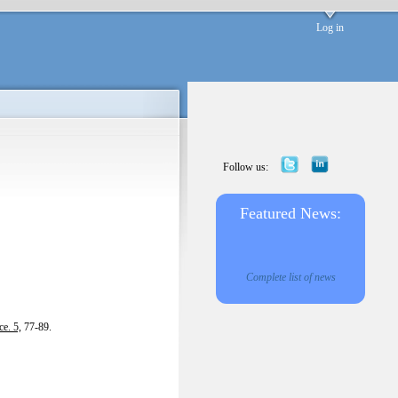
Log in
Follow us:
Featured News:
Complete list of news
e. 5,
77-89.