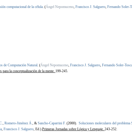
sión computacional de la célula
.
(
Ángel Nepomuceno
,
Francisco J. Salguero
,
Fernando Soler-
s de Computación Natural
.
(
Ángel Nepomuceno
,
Francisco J. Salguero
,
Fernando Soler-Tosc
es para la conceptualización de la mente.
199-245.
C.
,
Romero-Jiménez Á.
, &
Sancho-Caparrini F.
(2000).
Soluciones moleculares del problema 
da
,
Francisco J. Salguero
, Ed.).
Primeras Jornadas sobre Lógica y Lenguaje.
243-252.