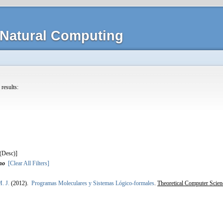
Natural Computing
 results:
]
no
[Clear All Filters]
. J.
(2012).
Programas Moleculares y Sistemas Lógico-formales
.
Theoretical Computer Scienc